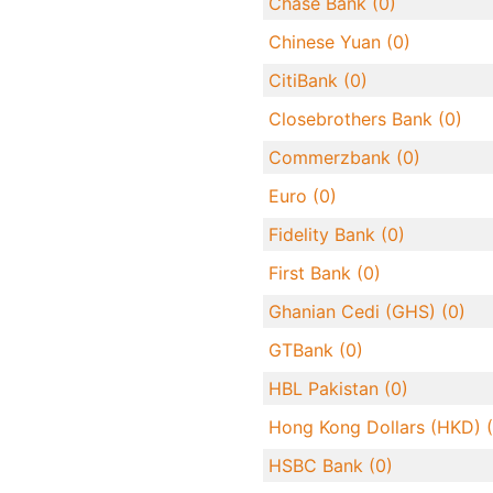
Chase Bank (0)
Chinese Yuan (0)
CitiBank (0)
Closebrothers Bank (0)
Commerzbank (0)
Euro (0)
Fidelity Bank (0)
First Bank (0)
Ghanian Cedi (GHS) (0)
GTBank (0)
HBL Pakistan (0)
Hong Kong Dollars (HKD) (
HSBC Bank (0)