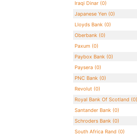
Iraqi Dinar (0)
Japanese Yen (0)
Lloyds Bank (0)
Oberbank (0)
Paxum (0)
Paybox Bank (0)
Paysera (0)
PNC Bank (0)
Revolut (0)
Royal Bank Of Scotland (0
Santander Bank (0)
Schroders Bank (0)
South Africa Rand (0)